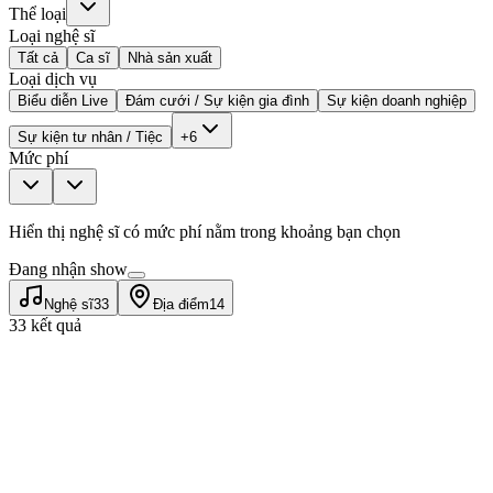
Thể loại
Loại nghệ sĩ
Tất cả
Ca sĩ
Nhà sản xuất
Loại dịch vụ
Biểu diễn Live
Đám cưới / Sự kiện gia đình
Sự kiện doanh nghiệp
Sự kiện tư nhân / Tiệc
+6
Mức phí
Hiển thị nghệ sĩ có mức phí nằm trong khoảng bạn chọn
Đang nhận show
Nghệ sĩ
33
Địa điểm
14
33 kết quả
Nuwie (Chiêu Nghi)
Ca sĩ
Ballad
V-Pop