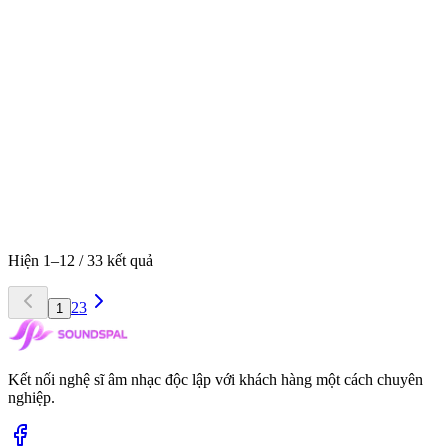
Ballad
Rock
+
7
Biểu diễn Live
Sự kiện doanh nghiệp
Thương lượng
/show
Hồ Chí Minh
Đăng Khoa là một Music Producer, Hòa âm phối khí và Artist Gen
Z xuất sắc của tổ đội OTĐ. Anh được mệnh danh là "linh hồn âm
nhạc" đứng sau thành công vang dội của album "Đánh Đổi"
(Obito), sở hữu tư duy phối khí đỉnh cao và màu sắc âm thanh độc
bản.
Hiện 1–12 / 33 kết quả
2
3
1
Kết nối nghệ sĩ âm nhạc độc lập với khách hàng một cách chuyên
nghiệp.