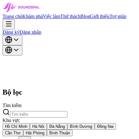
Trang chủ
Khám phá
Việc làm
Thử thách
Blog
Giới thiệu
Trợ giúp
Đăng ký
Đăng nhập
Bộ lọc
Tìm kiếm
Khu vực
Hồ Chí Minh
Hà Nội
Đà Nẵng
Bình Dương
Đồng Nai
Cần Thơ
Hải Phòng
Bình Thuận