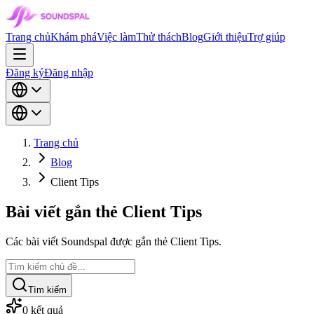
Trang chủ
Khám phá
Việc làm
Thử thách
Blog
Giới thiệu
Trợ giúp
Đăng ký
Đăng nhập
Trang chủ
Blog
Client Tips
Bài viết gắn thẻ Client Tips
Các bài viết Soundspal được gắn thẻ Client Tips.
Tìm kiếm
0
kết quả