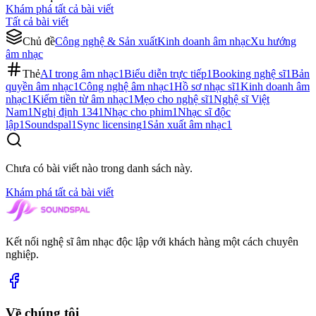
Khám phá tất cả bài viết
Tất cả bài viết
Chủ đề
Công nghệ & Sản xuất
Kinh doanh âm nhạc
Xu hướng
âm nhạc
Thẻ
AI trong âm nhạc
1
Biểu diễn trực tiếp
1
Booking nghệ sĩ
1
Bản
quyền âm nhạc
1
Công nghệ âm nhạc
1
Hồ sơ nhạc sĩ
1
Kinh doanh âm
nhạc
1
Kiếm tiền từ âm nhạc
1
Mẹo cho nghệ sĩ
1
Nghệ sĩ Việt
Nam
1
Nghị định 134
1
Nhạc cho phim
1
Nhạc sĩ độc
lập
1
Soundspal
1
Sync licensing
1
Sản xuất âm nhạc
1
Chưa có bài viết nào trong danh sách này.
Khám phá tất cả bài viết
Kết nối nghệ sĩ âm nhạc độc lập với khách hàng một cách chuyên
nghiệp.
Về chúng tôi